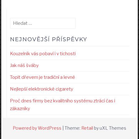
Vyhledávání
NEJNOVĚJŠÍ PŘÍSPĚVKY
Kouzelník vás pobaví i v tichosti
Jak náš šváby
Topit dřevem je tradiční a levné
Nejlepší elektronické cigarety
Proč dnes firmy bez kvalitního systému ztrácí čas i
zákazníky
Powered by WordPress
|
Theme:
Retail
by uXL Themes