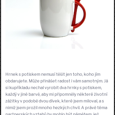
Hrnek s potiskem nemusí těšit jen toho, koho jím
obdarujete. Může přinášet radost i vám samotným. Já
si kupříkladu nechal vyrobit dva hrnky s potiskem,
každý v jiné barvě, aby mi připomněly některé životní
zážitky v podobě dvou dívek, které jsem miloval, a s
nimiž jsem prožil mnoho hezkých chvil. A právě téma
partnerských vztahů by mohlo být námětem, jež