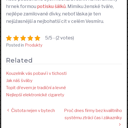
hrnek formou
potisku šálků
. Mimiku ženské tváře,
nejlépe zamilované dívky, neboť láska je ten
nejúžasnější a nejbohatší cit v celém Vesmíru.
5/5 - (2 votes)
Posted in
Produkty
Related
Kouzelník vás pobaví i v tichosti
Jak náš šváby
Topit dřevem je tradiční a levné
Nejlepší elektronické cigarety
Navigace
Čistota nejen v bytech
Proč dnes firmy bez kvalitního
pro
systému ztrácí čas i zákazníky
příspěvek