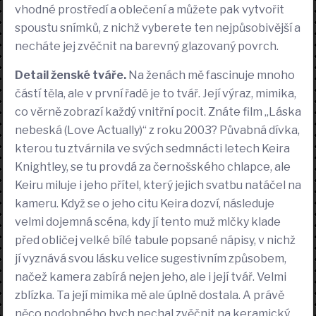
vhodné prostředí a oblečení a můžete pak vytvořit
spoustu snímků, z nichž vyberete ten nejpůsobivější a
necháte jej zvěčnit na barevný glazovaný povrch.
Detail ženské tváře.
Na ženách mě fascinuje mnoho
částí těla, ale v první řadě je to tvář. Její výraz, mimika,
co věrně zobrazí každý vnitřní pocit. Znáte film „Láska
nebeská (Love Actually)“ z roku 2003? Půvabná dívka,
kterou tu ztvárnila ve svých sedmnácti letech Keira
Knightley, se tu provdá za černošského chlapce, ale
Keiru miluje i jeho přítel, který jejich svatbu natáčel na
kameru. Když se o jeho citu Keira dozví, následuje
velmi dojemná scéna, kdy jí tento muž mlčky klade
před obličej velké bílé tabule popsané nápisy, v nichž
jí vyznává svou lásku velice sugestivním způsobem,
načež kamera zabírá nejen jeho, ale i její tvář. Velmi
zblízka. Ta její mimika mě ale úplně dostala. A právě
něco podobného bych nechal zvěčnit na keramický