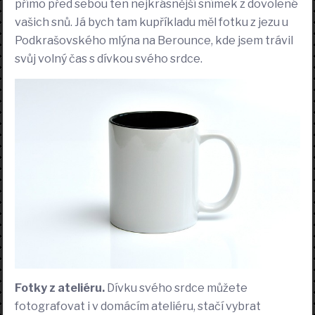
přímo před sebou ten nejkrásnější snímek z dovolené
vašich snů. Já bych tam kupříkladu měl fotku z jezu u
Podkrašovského mlýna na Berounce, kde jsem trávil
svůj volný čas s dívkou svého srdce.
Fotky z ateliéru.
Dívku svého srdce můžete
fotografovat i v domácím ateliéru, stačí vybrat