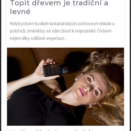
Topit dřevem je tradiční a
levné
Kdybychom bydleli na kanárských ostrovech někde u
pobřeží, změnil by se nám život k nepoznání. Ovšem
nejen díky odlišné vegetaci,…