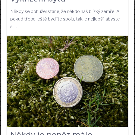
Někdy se bohužel stane, že někdo náš blízký zemře. A
pokud třeba ještě bydlíte spolu, tak je nejlepší, abyste
si…
Někdy je peněz málo