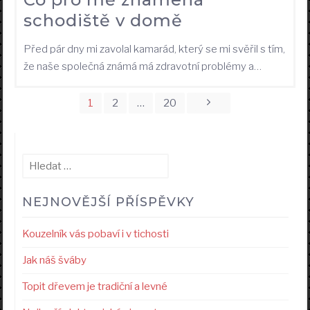
schodiště v domě
Před pár dny mi zavolal kamarád, který se mi svěřil s tím,
že naše společná známá má zdravotní problémy a…
Stránkování
1
2
…
20
příspěvků
Vyhledávání
NEJNOVĚJŠÍ PŘÍSPĚVKY
Kouzelník vás pobaví i v tichosti
Jak náš šváby
Topit dřevem je tradiční a levné