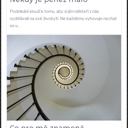
Podnikání slouží k tomu, aby si jím někteří z nás
vydělávali na své živobytí. Ne každému vyhovuje nechat
se u…
Co pro mě znamená