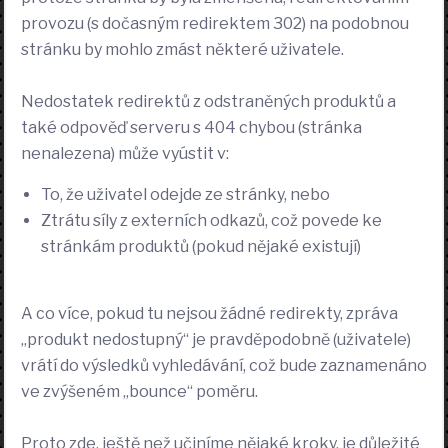
provozu (s dočasným redirektem 302) na podobnou
stránku by mohlo zmást některé uživatele.
Nedostatek redirektů z odstraněných produktů a
také odpověď serveru s 404 chybou (stránka
nenalezena) může vyústit v:
To, že uživatel odejde ze stránky, nebo
Ztrátu síly z externích odkazů, což povede ke
stránkám produktů (pokud nějaké existují)
A co více, pokud tu nejsou žádné redirekty, zpráva
„produkt nedostupný“ je pravděpodobně (uživatele)
vrátí do výsledků vyhledávání, což bude zaznamenáno
ve zvýšeném „bounce“ poměru.
Proto zde, ještě než učiníme nějaké kroky, je důležité