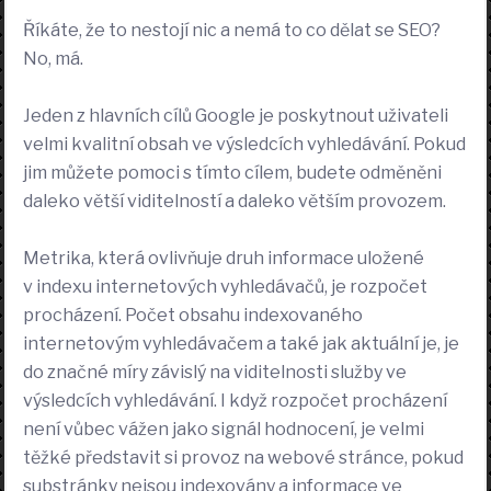
Říkáte, že to nestojí nic a nemá to co dělat se SEO?
No, má.
Jeden z hlavních cílů Google je poskytnout uživateli
velmi kvalitní obsah ve výsledcích vyhledávání. Pokud
jim můžete pomoci s tímto cílem, budete odměněni
daleko větší viditelností a daleko větším provozem.
Metrika, která ovlivňuje druh informace uložené
v indexu internetových vyhledávačů, je rozpočet
procházení. Počet obsahu indexovaného
internetovým vyhledávačem a také jak aktuální je, je
do značné míry závislý na viditelnosti služby ve
výsledcích vyhledávání. I když rozpočet procházení
není vůbec vážen jako signál hodnocení, je velmi
těžké představit si provoz na webové stránce, pokud
substránky nejsou indexovány a informace ve