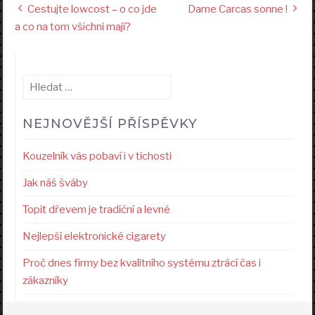
Navigace
Cestujte lowcost – o co jde
Dame Carcas sonne !
pro
a co na tom všichni mají?
příspěvek
Vyhledávání
NEJNOVĚJŠÍ PŘÍSPĚVKY
Kouzelník vás pobaví i v tichosti
Jak náš šváby
Topit dřevem je tradiční a levné
Nejlepší elektronické cigarety
Proč dnes firmy bez kvalitního systému ztrácí čas i
zákazníky