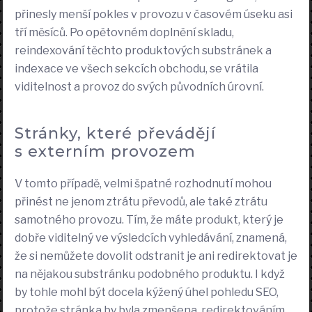
přinesly menší pokles v provozu v časovém úseku asi
tří měsíců. Po opětovném doplnění skladu,
reindexování těchto produktových substránek a
indexace ve všech sekcích obchodu, se vrátila
viditelnost a provoz do svých původních úrovní.
Stránky, které převádějí
s externím provozem
V tomto případě, velmi špatné rozhodnutí mohou
přinést ne jenom ztrátu převodů, ale také ztrátu
samotného provozu. Tím, že máte produkt, který je
dobře viditelný ve výsledcích vyhledávání, znamená,
že si nemůžete dovolit odstranit je ani redirektovat je
na nějakou substránku podobného produktu. I když
by tohle mohl být docela kýžený úhel pohledu SEO,
protože stránka by byla zmenšena, redirektováním