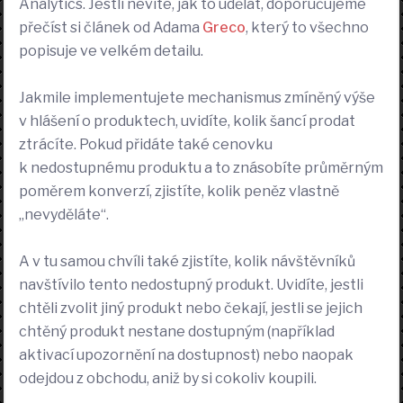
Analytics. Jestli nevíte, jak to udělat, doporučujeme
přečíst si článek od Adama
Greco
, který to všechno
popisuje ve velkém detailu.
Jakmile implementujete mechanismus zmíněný výše
v hlášení o produktech, uvidíte, kolik šancí prodat
ztrácíte. Pokud přidáte také cenovku
k nedostupnému produktu a to znásobíte průměrným
poměrem konverzí, zjistíte, kolik peněz vlastně
„nevyděláte“.
A v tu samou chvíli také zjistíte, kolik návštěvníků
navštívilo tento nedostupný produkt. Uvidíte, jestli
chtěli zvolit jiný produkt nebo čekají, jestli se jejich
chtěný produkt nestane dostupným (například
aktivací upozornění na dostupnost) nebo naopak
odejdou z obchodu, aniž by si cokoliv koupili.