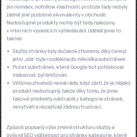
jim noindex, nofollow vlastnosti, protože tady nebyly
žádné jiné podobné ekvivalenty v obchodě.
Nedostupné produkty mohly být tedy nalezeny
v interních výsledcích vyhledávání. Udělali jsme to
takhle:
Služby stránky byly dočasně ztlumeny, díky čemuž
jeho „síla“ byla rozdělena do několika substránek.
Počet substránek, které Google bot potřeboval
indexovat, byl limitován.
Většina uživatelů nemá ráda, když zjistí, že je nějaký
produkt nedostupný, takže díky tomu, že jsme
takové předměty odstranili z kategorie stránek,
nevytváří a nezažívají žádnou frustraci.
Způsob popsaný výše změnil strukturu služby a
ovlivnil SEO viditelnost pro stránky kategorie, které