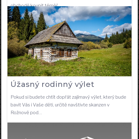
obchodě koupit téměř…
Úžasný rodinný výlet
Pokud si budete chtít dopřát zajímavý výlet, který bude
bavit Vás i Vaše děti, určitě navštivte skanzen v
Rožnově pod…