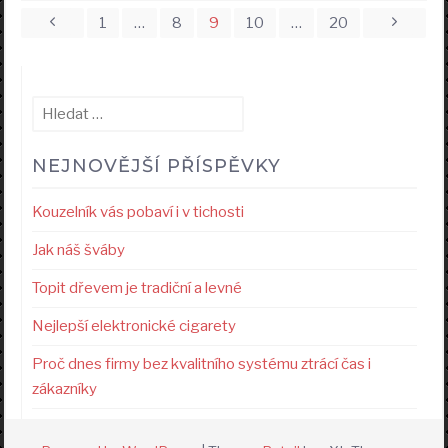
Stránkování
1
…
8
9
10
…
20
příspěvků
Vyhledávání
NEJNOVĚJŠÍ PŘÍSPĚVKY
Kouzelník vás pobaví i v tichosti
Jak náš šváby
Topit dřevem je tradiční a levné
Nejlepší elektronické cigarety
Proč dnes firmy bez kvalitního systému ztrácí čas i
zákazníky