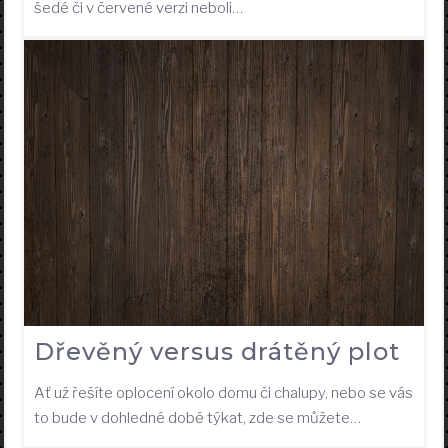
šedé či v červené verzi neboli…
Dřevěný versus drátěný plot
Ať už řešíte oplocení okolo domu či chalupy, nebo se vás
to bude v dohledné době týkat, zde se můžete…