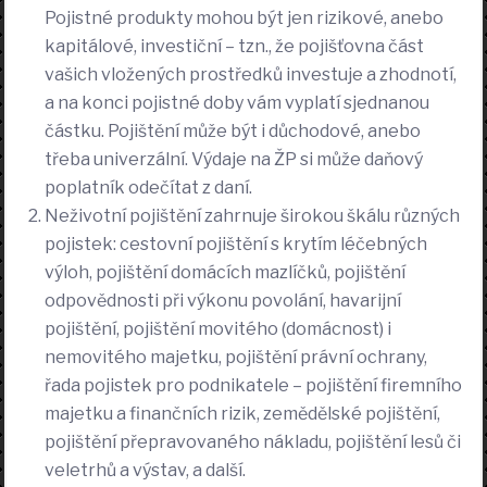
Pojistné produkty mohou být jen rizikové, anebo
kapitálové, investiční – tzn., že pojišťovna část
vašich vložených prostředků investuje a zhodnotí,
a na konci pojistné doby vám vyplatí sjednanou
částku. Pojištění může být i důchodové, anebo
třeba univerzální. Výdaje na ŽP si může daňový
poplatník odečítat z daní.
Neživotní pojištění zahrnuje širokou škálu různých
pojistek: cestovní pojištění s krytím léčebných
výloh, pojištění domácích mazlíčků, pojištění
odpovědnosti při výkonu povolání, havarijní
pojištění, pojištění movitého (domácnost) i
nemovitého majetku, pojištění právní ochrany,
řada pojistek pro podnikatele – pojištění firemního
majetku a finančních rizik, zemědělské pojištění,
pojištění přepravovaného nákladu, pojištění lesů či
veletrhů a výstav, a další.