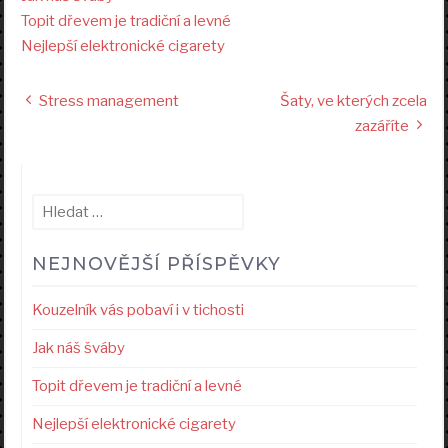
Topit dřevem je tradiční a levné
Nejlepší elektronické cigarety
Navigace
Stress management
Šaty, ve kterých zcela
pro
zazáříte
příspěvek
Vyhledávání
NEJNOVĚJŠÍ PŘÍSPĚVKY
Kouzelník vás pobaví i v tichosti
Jak náš šváby
Topit dřevem je tradiční a levné
Nejlepší elektronické cigarety