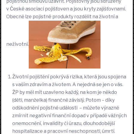
pojistnou smlouvu uzavřít. Pojišťovny jsou sdruženy
v České asociaci pojišťoven a jsou kryty zajišťovnami.
Obecně lze pojistné produkty rozdělit na životní a
neživotní.
Životní pojištění pokrývá rizika, která jsou spojena
s vaším zdravím a životem. A nejedná se jen o vás.
ŽP by měl mít uzavřeno každý, na kom je někdo
(děti, manželka) finančně závislý. Potom – díky
odškodnění pojistné události – můžete výrazně
zmírnit negativní finanční dopad v případě vážných
onemocnění, invalidity či úrazu, dlouhodobější
hospitalizace a pracovní neschopnosti, úmrtí.