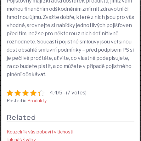
Pojišťovny mají zkrátka dostatek produktů, jimiž vám
mohou finančním odškodněním zmírnit zdravotní či
hmotnou újmu. Zvažte dobře, které z nich jsou pro vás
vhodné, srovnejte si nabídky jednotlivých pojišťoven
před tím, než se pro některou z nich definitivně
rozhodnete. Součástí pojistné smlouvy jsou většinou
dost obsáhlé smluvní podmínky – před podpisem PS si
je pečlivě pročtěte, ať víte, co vlastně podepisujete,
za co budete platit, a co můžete v případě pojistného
plnění očekávat.
4.4/5 - (7 votes)
Posted in
Produkty
Related
Kouzelník vás pobaví i v tichosti
Jak náš šváby