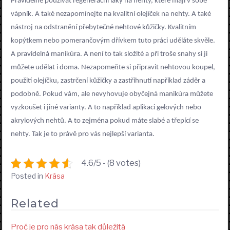
Pravidelně používat regenerační laky na nehty, které mají v sobě
vápník. A také nezapomínejte na kvalitní olejíček na nehty. A také
nástroj na odstranění přebytečné nehtové kůžičky. Kvalitním
kopýtkem nebo pomerančovým dřívkem tuto práci uděláte skvěle.
A pravidelná manikúra. A není to tak složité a při troše snahy si ji
můžete udělat i doma. Nezapomeňte si připravit nehtovou koupel,
použití olejíčku, zastrčení kůžičky a zastřihnutí například záděr a
podobně. Pokud vám, ale nevyhovuje obyčejná manikúra můžete
vyzkoušet i jiné varianty. A to například aplikaci gelových nebo
akrylových nehtů. A to zejména pokud máte slabé a třepící se
nehty. Tak je to právě pro vás nejlepší varianta.
4.6/5 - (8 votes)
Posted in
Krása
Related
Proč je pro nás krása tak důležitá