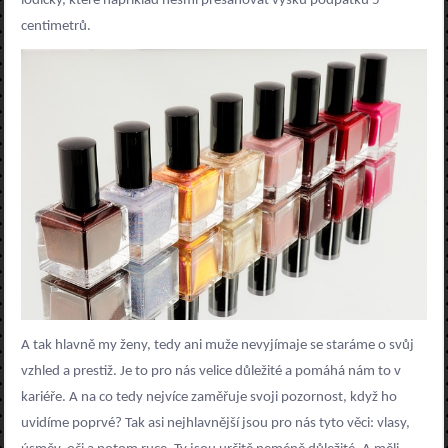
lodičky, které například nesmí přesahovat výšku podpatku 5
centimetrů.
A tak hlavně my ženy, tedy ani muže nevyjímaje se staráme o svůj
vzhled a prestiž. Je to pro nás velice důležité a pomáhá nám to v
kariéře. A na co tedy nejvíce zaměřuje svoji pozornost, když ho
uvidíme poprvé? Tak asi nejhlavnější jsou pro nás tyto věci: vlasy,