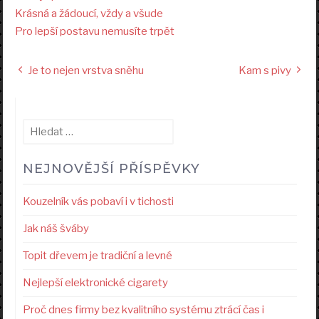
Krásná a žádoucí, vždy a všude
Pro lepší postavu nemusíte trpět
Navigace
Je to nejen vrstva sněhu
Kam s pivy
pro
příspěvek
Vyhledávání
NEJNOVĚJŠÍ PŘÍSPĚVKY
Kouzelník vás pobaví i v tichosti
Jak náš šváby
Topit dřevem je tradiční a levné
Nejlepší elektronické cigarety
Proč dnes firmy bez kvalitního systému ztrácí čas i