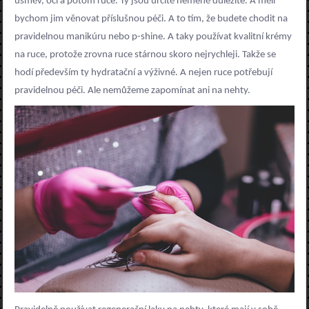
úsměv, oči a potom ruce. Ty jsou určitě neméně důležité. A měli
bychom jim věnovat příslušnou péči. A to tím, že budete chodit na
pravidelnou manikúru nebo p-shine. A taky používat kvalitní krémy
na ruce, protože zrovna ruce stárnou skoro nejrychleji. Takže se
hodí především ty hydratační a výživné. A nejen ruce potřebují
pravidelnou péči. Ale nemůžeme zapomínat ani na nehty.