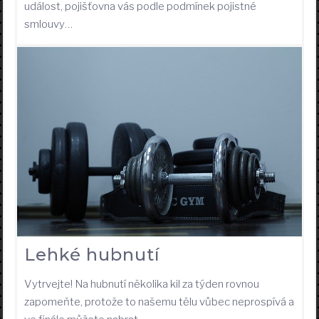
událost, pojišťovna vás podle podmínek pojistné
smlouvy…
Lehké hubnutí
Vytrvejte! Na hubnutí několika kil za týden rovnou
zapomeňte, protože to našemu tělu vůbec neprospívá a