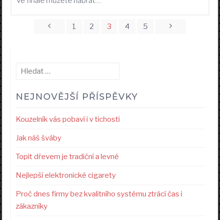
ve finále můžete nabrat…
Stránkování
1
2
3
4
5
příspěvků
Vyhledávání
NEJNOVĚJŠÍ PŘÍSPĚVKY
Kouzelník vás pobaví i v tichosti
Jak náš šváby
Topit dřevem je tradiční a levné
Nejlepší elektronické cigarety
Proč dnes firmy bez kvalitního systému ztrácí čas i
zákazníky