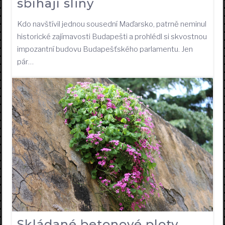
sbíhají sliny
Kdo navštívil jednou sousední Maďarsko, patrně neminul
historické zajímavosti Budapešti a prohlédl si skvostnou
impozantní budovu Budapešťského parlamentu. Jen
pár…
Skládané betonové ploty