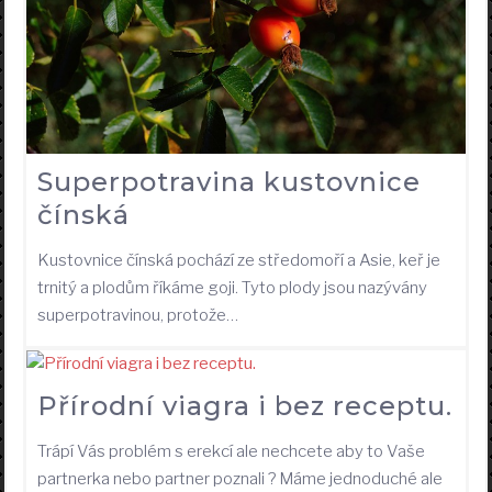
Superpotravina kustovnice
čínská
Kustovnice čínská pochází ze středomoří a Asie, keř je
trnitý a plodům říkáme goji. Tyto plody jsou nazývány
superpotravinou, protože…
Přírodní viagra i bez receptu.
Trápí Vás problém s erekcí ale nechcete aby to Vaše
partnerka nebo partner poznali ? Máme jednoduché ale